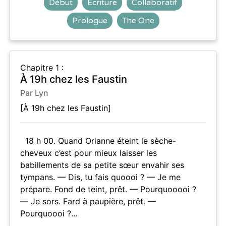
Début
Écriture
Collaboratif
Prologue
The One
Chapitre 1 :
À 19h chez les Faustin
Par Lyn
[À 19h chez les Faustin]
18 h 00. Quand Orianne éteint le sèche-
cheveux c’est pour mieux laisser les
babillements de sa petite sœur envahir ses
tympans. — Dis, tu fais quoooi ? — Je me
prépare. Fond de teint, prêt. — Pourquooooi ?
— Je sors. Fard à paupière, prêt. —
Pourquoooi ?…