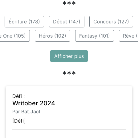
***
Écriture (178)
Début (147)
Concours (127)
e One (105)
Héros (102)
Fantasy (101)
Rêve (
Afficher plus
***
Défi :
Writober 2024
Par Bat.Jacl
[Défi]