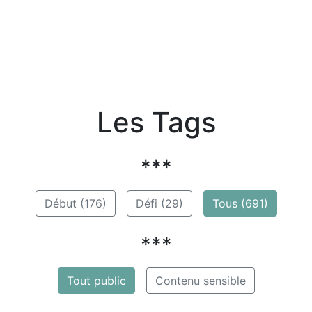
Les Tags
***
Début (176)
Défi (29)
Tous (691)
***
Tout public
Contenu sensible