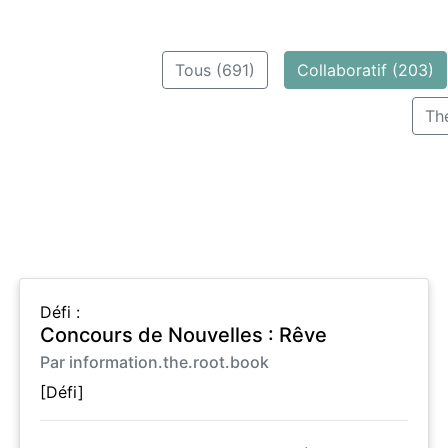
Tous (691)
Collaboratif (203)
Th
Défi :
Concours de Nouvelles : Rêve
Par information.the.root.book
[Défi]