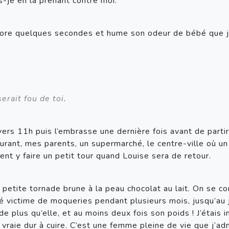
s-je en la prenant contre moi.
ore quelques secondes et hume son odeur de bébé que j’
serait fou de toi
.
s 11h puis l’embrasse une dernière fois avant de partir pou
aurant, mes parents, un supermarché, le centre-ville où un
ement y faire un petit tour quand Louise sera de retour.
petite tornade brune à la peau chocolat au lait. On se co
é victime de moqueries pendant plusieurs mois, jusqu’au jo
 de plus qu’elle, et au moins deux fois son poids ! J’étais 
e vraie dur à cuire. C’est une femme pleine de vie que j’