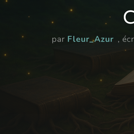
C
par
Fleur_Azur
, éc