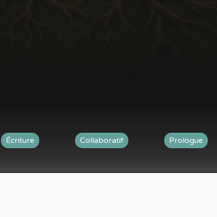
Écriture
Collaboratif
Prologue