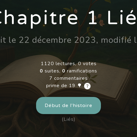
hapitre 1 Li
rit le 22 décembre 2023, modifié
1120 lectures, 0 votes
0
suites,
0
ramifications
7 commentaires
prime de 19 🌳
Début de l'histoire
(Liés)