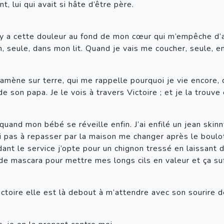
, lui qui avait si hâte d’être père.
 il y a cette douleur au fond de mon cœur qui m’empêche d’
n, seule, dans mon lit. Quand je vais me coucher, seule, e
amène sur terre, qui me rappelle pourquoi je vie encore, 
e son papa. Je le vois à travers Victoire ; et je la trouv
uand mon bébé se réveille enfin. J’ai enfilé un jean skinny
i pas à repasser par la maison me changer après le boulot.
ant le service j’opte pour un chignon tressé en laissant
u de mascara pour mettre mes longs cils en valeur et ça 
toire elle est là debout à m’attendre avec son sourire de