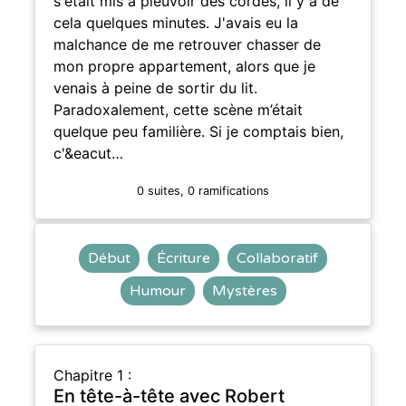
s'était mis à pleuvoir des cordes, il y a de
cela quelques minutes. J'avais eu la
malchance de me retrouver chasser de
mon propre appartement, alors que je
venais à peine de sortir du lit.
Paradoxalement, cette scène m’était
quelque peu familière. Si je comptais bien,
c'&eacut…
0 suites, 0 ramifications
Début
Écriture
Collaboratif
Humour
Mystères
Chapitre 1 :
En tête-à-tête avec Robert