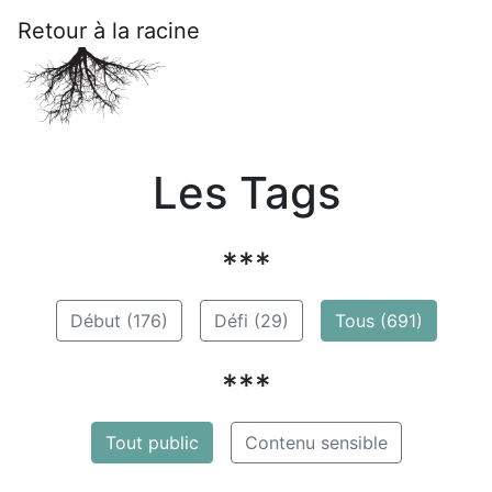
Retour à la racine
Les Tags
***
Début (176)
Défi (29)
Tous (691)
***
Tout public
Contenu sensible