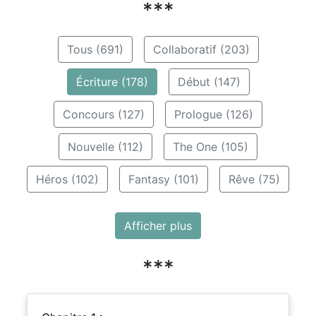
***
Tous (691)
Collaboratif (203)
Écriture (178)
Début (147)
Concours (127)
Prologue (126)
Nouvelle (112)
The One (105)
Héros (102)
Fantasy (101)
Rêve (75)
Afficher plus
***