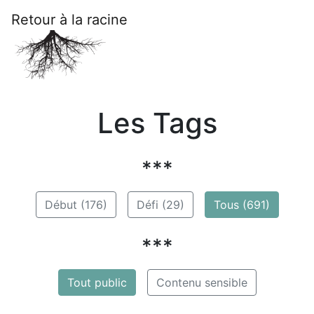
Retour à la racine
Les Tags
***
Début (176)
Défi (29)
Tous (691)
***
Tout public
Contenu sensible