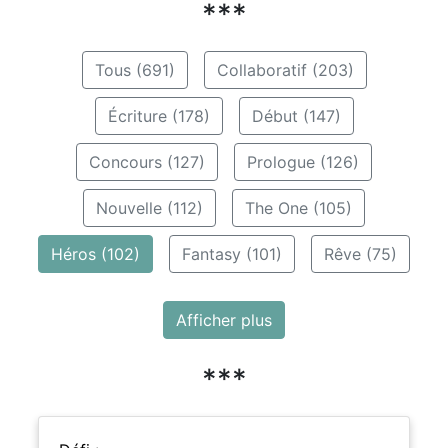
***
Tous (691)
Collaboratif (203)
Écriture (178)
Début (147)
Concours (127)
Prologue (126)
Nouvelle (112)
The One (105)
Héros (102)
Fantasy (101)
Rêve (75)
Afficher plus
***