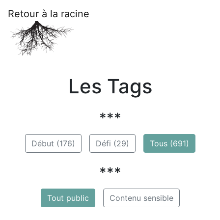
Retour à la racine
Les Tags
***
Début (176)
Défi (29)
Tous (691)
***
Tout public
Contenu sensible