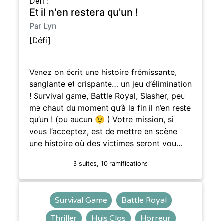
Défi :
Et il n'en restera qu'un !
Par Lyn
[Défi]
Venez on écrit une histoire frémissante,
sanglante et crispante… un jeu d’élimination
! Survival game, Battle Royal, Slasher, peu
me chaut du moment qu’à la fin il n’en reste
qu’un ! (ou aucun 😉 ) Votre mission, si
vous l’acceptez, est de mettre en scène
une histoire où des victimes seront vou…
3 suites, 10 ramifications
Survival Game
Battle Royal
Thriller
Huis Clos
Horreur