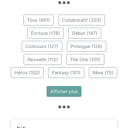
***
Tous (691)
Collaboratif (203)
Écriture (178)
Début (147)
Concours (127)
Prologue (126)
Nouvelle (112)
The One (105)
Héros (102)
Fantasy (101)
Rêve (75)
Afficher plus
***