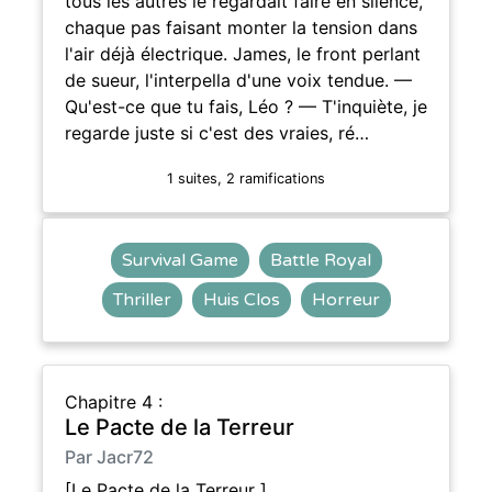
tous les autres le regardait faire en silence,
chaque pas faisant monter la tension dans
l'air déjà électrique. James, le front perlant
de sueur, l'interpella d'une voix tendue. —
Qu'est-ce que tu fais, Léo ? — T'inquiète, je
regarde juste si c'est des vraies, ré…
1 suites, 2 ramifications
Survival Game
Battle Royal
Thriller
Huis Clos
Horreur
Chapitre 4 :
Le Pacte de la Terreur
Par Jacr72
[Le Pacte de la Terreur ]