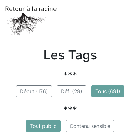
Retour à la racine
Les Tags
***
Début (176)
Défi (29)
Tous (691)
***
Tout public
Contenu sensible