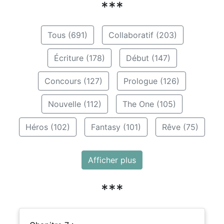
***
Tous (691)
Collaboratif (203)
Écriture (178)
Début (147)
Concours (127)
Prologue (126)
Nouvelle (112)
The One (105)
Héros (102)
Fantasy (101)
Rêve (75)
Afficher plus
***