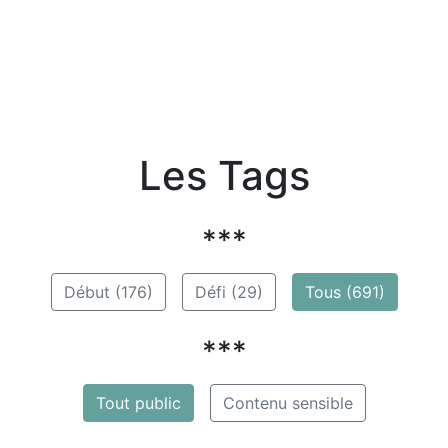
Les Tags
***
Début (176)
Défi (29)
Tous (691)
***
Tout public
Contenu sensible