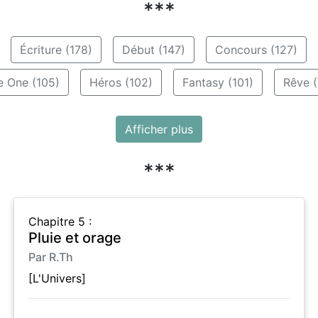
***
Écriture (178)
Début (147)
Concours (127)
e One (105)
Héros (102)
Fantasy (101)
Rêve (
Afficher plus
***
Chapitre 5 :
Pluie et orage
Par R.Th
[L'Univers]