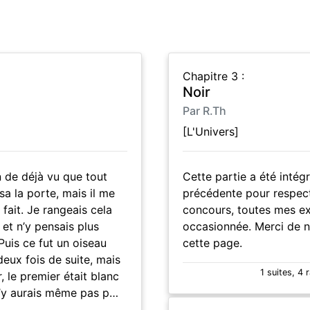
Chapitre 3 :
Noir
Par R.Th
[L'Univers]
n de déjà vu que tout
Cette partie a été intégr
 la porte, mais il me
précédente pour respect
à fait. Je rangeais cela
concours, toutes mes e
et n’y pensais plus
occasionnée. Merci de n
Puis ce fut un oiseau
cette page.
deux fois de suite, mais
1 suites, 4 
, le premier était blanc
 n’y aurais même pas p…