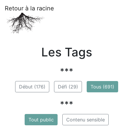
Retour à la racine
Les Tags
***
Début (176)
Défi (29)
Tous (691)
***
Tout public
Contenu sensible