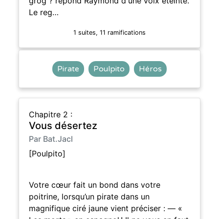
grog ? répond Raymond d'une voix éteinte.
Le reg…
1 suites, 11 ramifications
Pirate
Poulpito
Héros
Chapitre 2 :
Vous désertez
Par Bat.Jacl
[Poulpito]
Votre cœur fait un bond dans votre
poitrine, lorsqu’un pirate dans un
magnifique ciré jaune vient préciser : — «