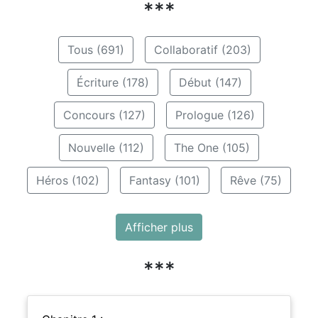
***
Tous (691)
Collaboratif (203)
Écriture (178)
Début (147)
Concours (127)
Prologue (126)
Nouvelle (112)
The One (105)
Héros (102)
Fantasy (101)
Rêve (75)
Afficher plus
***