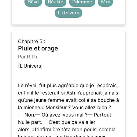
Rêve
Réalité
Dilemme
Moi
L'Univers
Chapitre 5 :
Pluie et orage
Par R.Th
[L'Univers]
Le réveil fut plus agréable que je l’espérais,
enfin il le resterait si Ash n’apprenait jamais
qu’une jeune femme avait collé sa bouche à
la mienne.« Monsieur ? Vous allez bien ?
— Non.— Où avez-vous mal ?— Partout.
Nulle part.— C’est que ça va aller
alors. »L’infirmière tâta mon pouls, sembla
le juger normal, me fixa dans les yeux