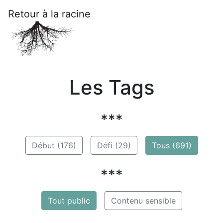
Retour à la racine
Les Tags
***
Début (176)
Défi (29)
Tous (691)
***
Tout public
Contenu sensible