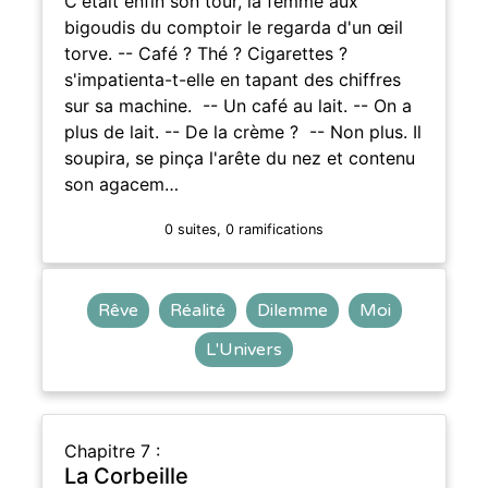
C'était enfin son tour, la femme aux
bigoudis du comptoir le regarda d'un œil
torve. -- Café ? Thé ? Cigarettes ?
s'impatienta-t-elle en tapant des chiffres
sur sa machine. -- Un café au lait. -- On a
plus de lait. -- De la crème ? -- Non plus. Il
soupira, se pinça l'arête du nez et contenu
son agacem…
0 suites, 0 ramifications
Rêve
Réalité
Dilemme
Moi
L'Univers
Chapitre 7 :
La Corbeille