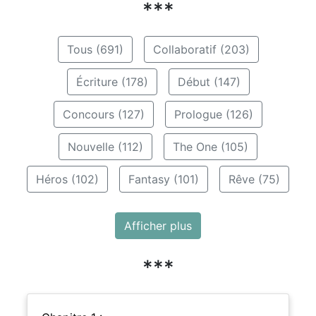
***
Tous (691)
Collaboratif (203)
Écriture (178)
Début (147)
Concours (127)
Prologue (126)
Nouvelle (112)
The One (105)
Héros (102)
Fantasy (101)
Rêve (75)
Afficher plus
***