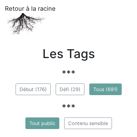
Retour à la racine
Les Tags
***
Début (176)
Défi (29)
Tous (691)
***
Tout public
Contenu sensible