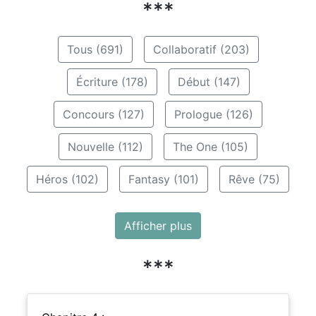
***
Tous (691)
Collaboratif (203)
Écriture (178)
Début (147)
Concours (127)
Prologue (126)
Nouvelle (112)
The One (105)
Héros (102)
Fantasy (101)
Rêve (75)
Afficher plus
***