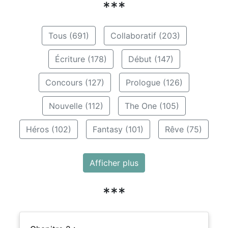
***
Tous (691)
Collaboratif (203)
Écriture (178)
Début (147)
Concours (127)
Prologue (126)
Nouvelle (112)
The One (105)
Héros (102)
Fantasy (101)
Rêve (75)
Afficher plus
***