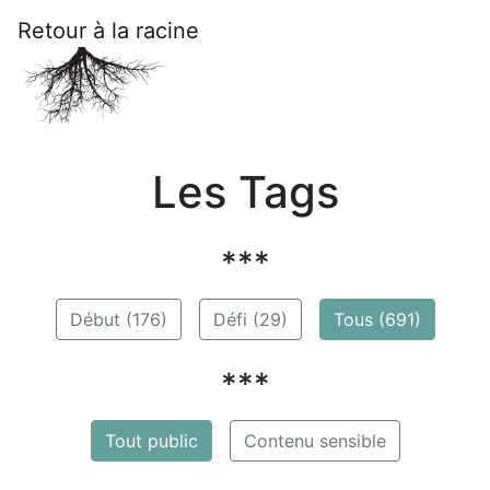
Retour à la racine
Les Tags
***
Début (176)
Défi (29)
Tous (691)
***
Tout public
Contenu sensible