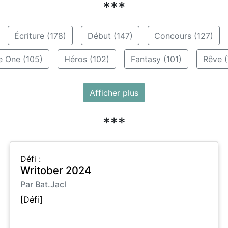
***
Écriture (178)
Début (147)
Concours (127)
e One (105)
Héros (102)
Fantasy (101)
Rêve (
Afficher plus
***
Défi :
Writober 2024
Par Bat.Jacl
[Défi]