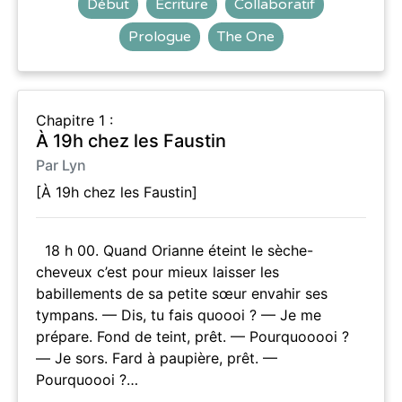
Début
Écriture
Collaboratif
Prologue
The One
Chapitre 1 :
À 19h chez les Faustin
Par Lyn
[À 19h chez les Faustin]
18 h 00. Quand Orianne éteint le sèche-
cheveux c’est pour mieux laisser les
babillements de sa petite sœur envahir ses
tympans. — Dis, tu fais quoooi ? — Je me
prépare. Fond de teint, prêt. — Pourquooooi ?
— Je sors. Fard à paupière, prêt. —
Pourquoooi ?…