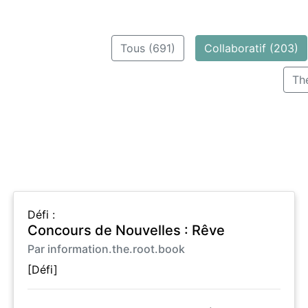
Tous (691)
Collaboratif (203)
Th
Défi :
Concours de Nouvelles : Rêve
Par information.the.root.book
[Défi]