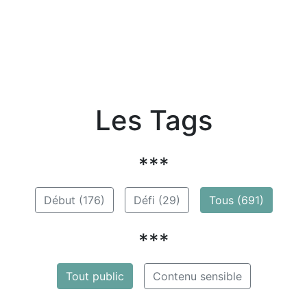
Les Tags
***
Début (176)
Défi (29)
Tous (691)
***
Tout public
Contenu sensible