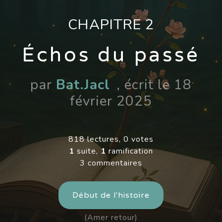
CHAPITRE 2
Échos du passé
par
Bat.Jacl
, écrit le 18
février 2025
818 lectures, 0 votes
1
suite,
1
ramification
3 commentaires
Début de l'histoire
(Amer retour)