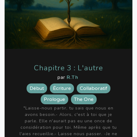
Chapitre 3 : L'autre
par
R.Th
Début
Écriture
Collaboratif
Prologue
The One
"Laisse-nous partir, tu sais que nous en
avons besoin.- Alors, c'est à toi que je
parle. Elle n'aurait pas eu une once de
considération pour toi. Même après que tu
l'aies recueillie.- Laisse nous passer. -Je ne