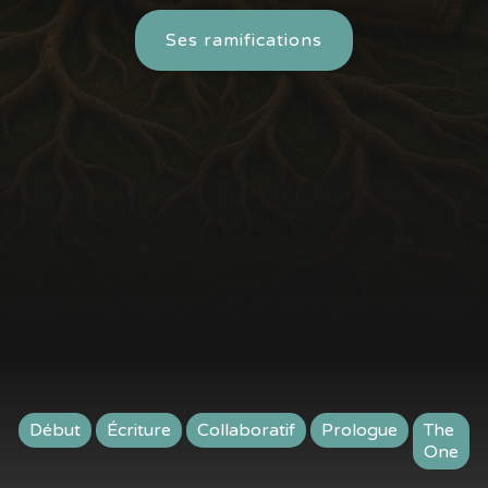
Ses ramifications
Début
Écriture
Collaboratif
Prologue
The
One