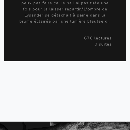
peux pas faire ça. Je ne l'ai pas tuée une
fois pour la laisser repartir."L'ombre de
Lysander se détachait à peine dans la
brume éclairée par une lumière bleutée d…
676 lectures
0 suites