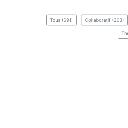
Tous (691)
Collaboratif (203)
Th