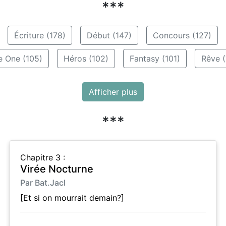
***
Écriture (178)
Début (147)
Concours (127)
e One (105)
Héros (102)
Fantasy (101)
Rêve (
Afficher plus
***
Chapitre 3 :
Virée Nocturne
Par Bat.Jacl
[Et si on mourrait demain?]