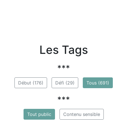
Les Tags
***
Début (176)
Défi (29)
Tous (691)
***
Tout public
Contenu sensible