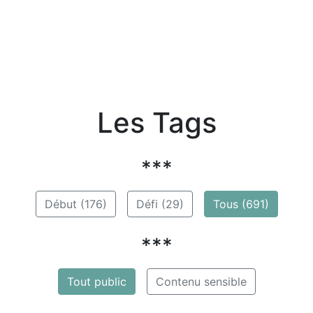
Les Tags
***
Début (176)
Défi (29)
Tous (691)
***
Tout public
Contenu sensible