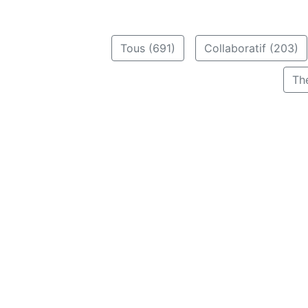
Tous (691)
Collaboratif (203)
Th