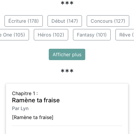
***
Écriture (178)
Début (147)
Concours (127)
e One (105)
Héros (102)
Fantasy (101)
Rêve (
Afficher plus
***
Chapitre 1 :
Ramène ta fraise
Par Lyn
[Ramène ta fraise]