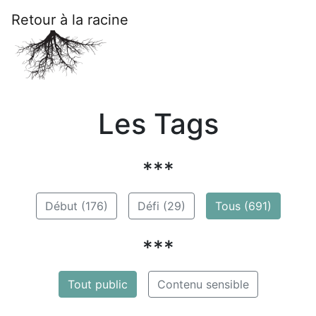
Retour à la racine
Les Tags
***
Début (176)
Défi (29)
Tous (691)
***
Tout public
Contenu sensible