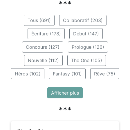
***
Tous (691)
Collaboratif (203)
Écriture (178)
Début (147)
Concours (127)
Prologue (126)
Nouvelle (112)
The One (105)
Héros (102)
Fantasy (101)
Rêve (75)
Afficher plus
***