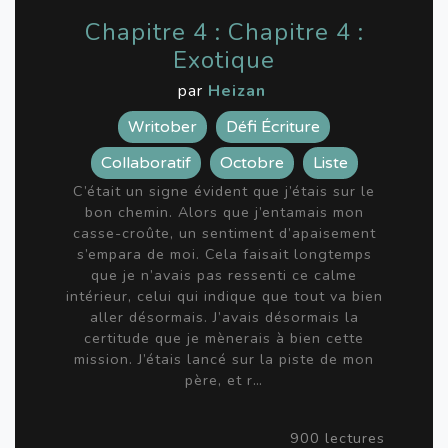
Chapitre 4 : Chapitre 4 :
Exotique
par
Heizan
Writober
Défi Écriture
Collaboratif
Octobre
Liste
C’était un signe évident que j’étais sur le
bon chemin. Alors que j’entamais mon
casse-croûte, un sentiment d’apaisement
s’empara de moi. Cela faisait longtemps
que je n’avais pas ressenti ce calme
intérieur, celui qui indique que tout va bien
aller désormais. J’avais désormais la
certitude que je mènerais à bien cette
mission. J’étais lancé sur la piste de mon
père, et r…
900 lectures