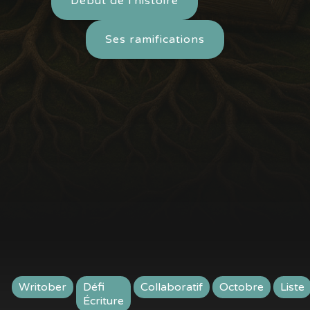
Début de l'histoire
Ses ramifications
Writober
Défi
Collaboratif
Octobre
Liste
Écriture