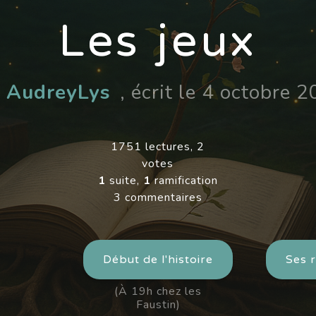
Les jeux
r
AudreyLys
, écrit le 4 octobre 
1751 lectures, 2
votes
1
suite,
1
ramification
3 commentaires
Début de l'histoire
Ses r
(À 19h chez les
Faustin)