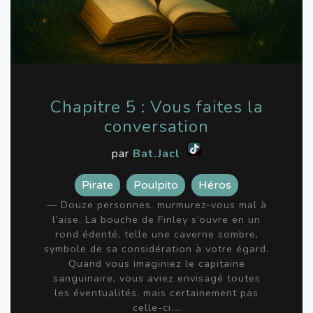
Chapitre 5 : Vous faites la
conversation
par
Bat.Jacl
Pirate
Poulpito
Héros
— Douze personnes, murmurez-vous mal à
l’aise. La bouche de Finley s’ouvre en un
rond édenté, telle une caverne sombre,
symbole de sa considération à votre égard.
Quand vous imaginiez le capitaine
sanguinaire, vous aviez envisagé toutes
les éventualités, mais certainement pas
celle-ci.…