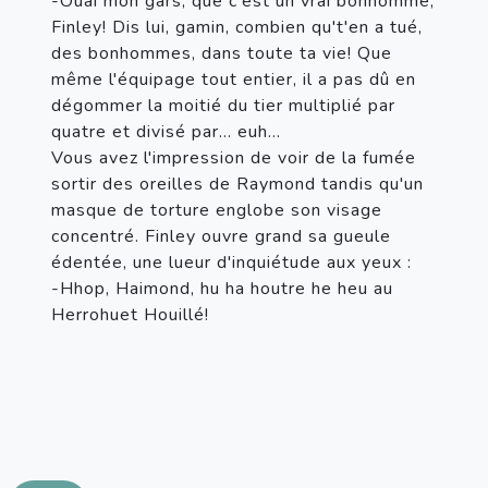
-Ouai mon gars, que c'est un vrai bonhomme, 
Finley! Dis lui, gamin, combien qu't'en a tué, 
des bonhommes, dans toute ta vie! Que 
même l'équipage tout entier, il a pas dû en 
dégommer la moitié du tier multiplié par 
quatre et divisé par... euh...

Vous avez l'impression de voir de la fumée 
sortir des oreilles de Raymond tandis qu'un 
masque de torture englobe son visage 
concentré. Finley ouvre grand sa gueule 
édentée, une lueur d'inquiétude aux yeux :

-Hhop, Haimond, hu ha houtre he heu au 
Herrohuet Houillé!