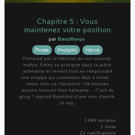
Chapitre 5 : Vous
maintenez votre position
par
BanjiBanjo
Pirate
Poulpito
Héros
Perturbé par la fébrilité de son second-
maître, Finley se précipite dans la pièce
attenante et revient tout en remplissant
une choppe qui commence déjà à fumer. -
Hiens hois-ça, Haymond ! He honnais
aucune hoisson hlus halmante. - C'est du
grog ? répond Raymond d'une voix éteinte.
Le reg…
1449 lectures
1 suite
11 ramifications