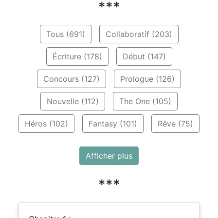
***
Tous (691)
Collaboratif (203)
Écriture (178)
Début (147)
Concours (127)
Prologue (126)
Nouvelle (112)
The One (105)
Héros (102)
Fantasy (101)
Rêve (75)
Afficher plus
***