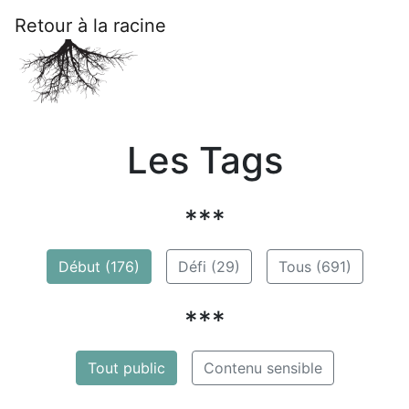
Retour à la racine
Les Tags
***
Début (176)
Défi (29)
Tous (691)
***
Tout public
Contenu sensible