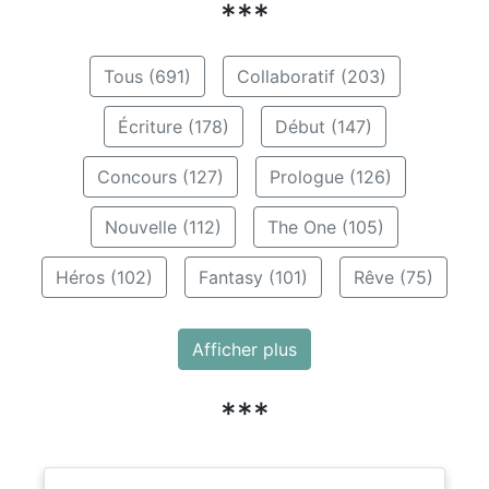
***
Tous (691)
Collaboratif (203)
Écriture (178)
Début (147)
Concours (127)
Prologue (126)
Nouvelle (112)
The One (105)
Héros (102)
Fantasy (101)
Rêve (75)
Afficher plus
***