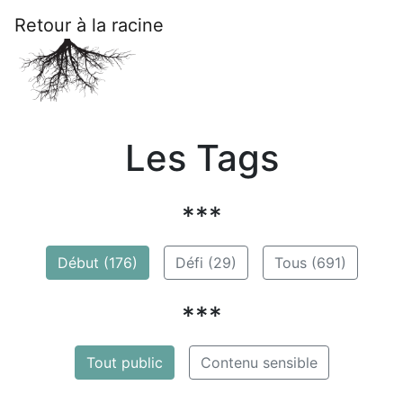
Retour à la racine
Les Tags
***
Début (176)
Défi (29)
Tous (691)
***
Tout public
Contenu sensible