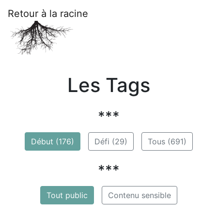
Retour à la racine
Les Tags
***
Début (176)
Défi (29)
Tous (691)
***
Tout public
Contenu sensible