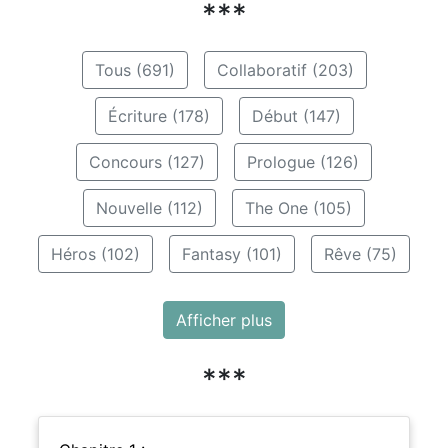
***
Tous (691)
Collaboratif (203)
Écriture (178)
Début (147)
Concours (127)
Prologue (126)
Nouvelle (112)
The One (105)
Héros (102)
Fantasy (101)
Rêve (75)
Afficher plus
***