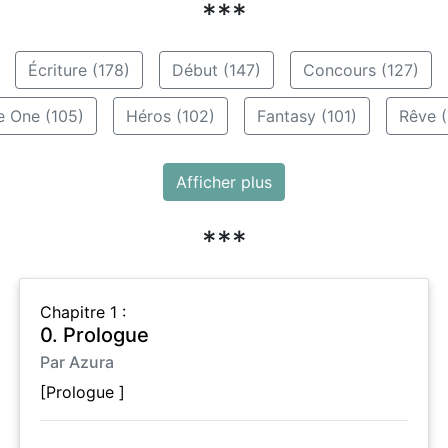
***
Écriture (178)
Début (147)
Concours (127)
e One (105)
Héros (102)
Fantasy (101)
Rêve (
Afficher plus
***
Chapitre 1 :
0. Prologue
Par Azura
[Prologue ]