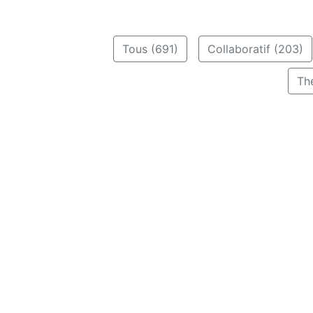
Tous (691)
Collaboratif (203)
Th