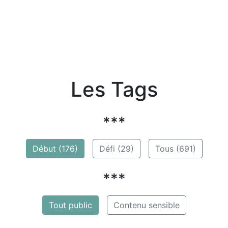
Les Tags
***
Début (176)
Défi (29)
Tous (691)
***
Tout public
Contenu sensible