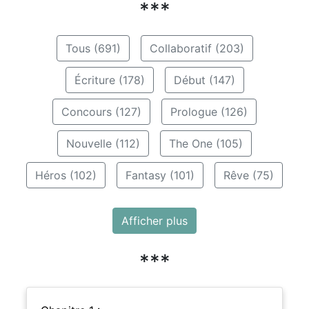
***
Tous (691)
Collaboratif (203)
Écriture (178)
Début (147)
Concours (127)
Prologue (126)
Nouvelle (112)
The One (105)
Héros (102)
Fantasy (101)
Rêve (75)
Afficher plus
***