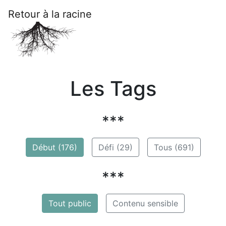
Retour à la racine
Les Tags
***
Début (176)
Défi (29)
Tous (691)
***
Tout public
Contenu sensible