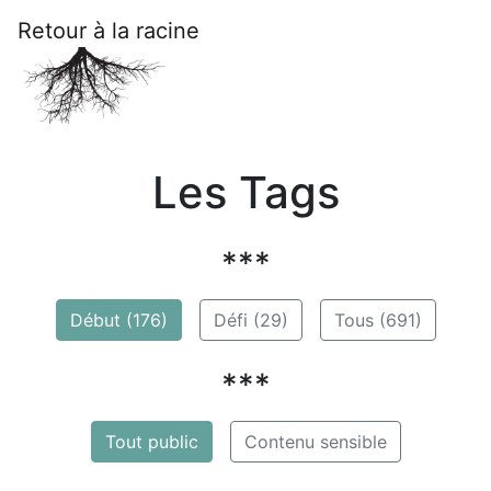
Retour à la racine
Les Tags
***
Début (176)
Défi (29)
Tous (691)
***
Tout public
Contenu sensible