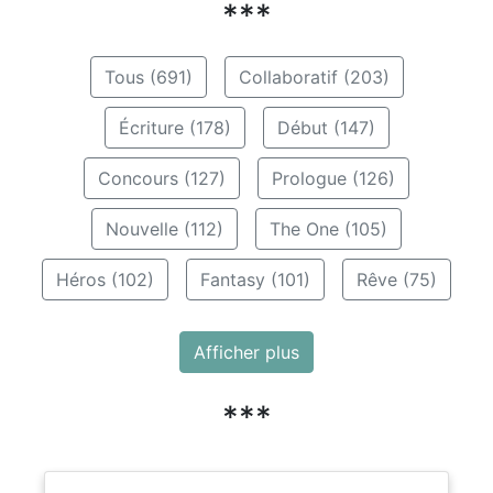
***
Tous (691)
Collaboratif (203)
Écriture (178)
Début (147)
Concours (127)
Prologue (126)
Nouvelle (112)
The One (105)
Héros (102)
Fantasy (101)
Rêve (75)
Afficher plus
***