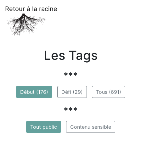
Retour à la racine
Les Tags
***
Début (176)
Défi (29)
Tous (691)
***
Tout public
Contenu sensible