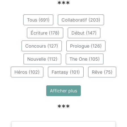
***
Tous (691)
Collaboratif (203)
Écriture (178)
Début (147)
Concours (127)
Prologue (126)
Nouvelle (112)
The One (105)
Héros (102)
Fantasy (101)
Rêve (75)
Afficher plus
***