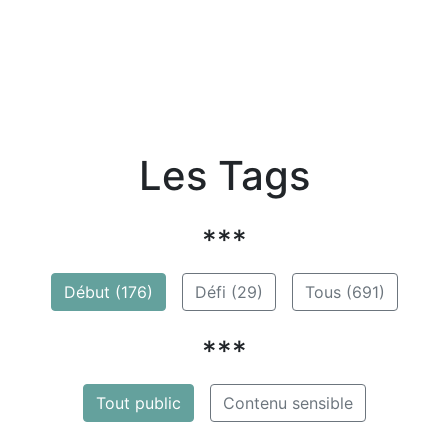
Les Tags
***
Début (176)
Défi (29)
Tous (691)
***
Tout public
Contenu sensible