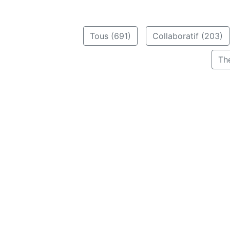
Tous (691)
Collaboratif (203)
Th