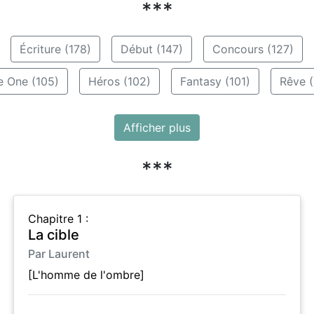
***
Écriture (178)
Début (147)
Concours (127)
e One (105)
Héros (102)
Fantasy (101)
Rêve (
Afficher plus
***
Chapitre 1 :
La cible
Par Laurent
[L'homme de l'ombre]