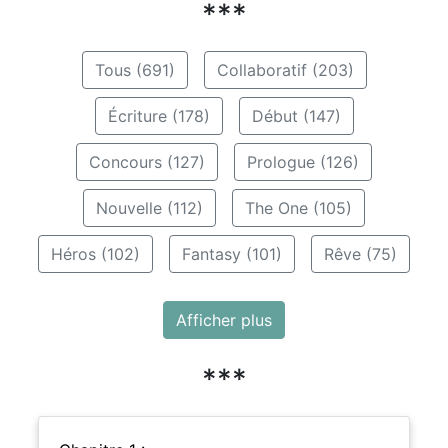
***
Tous (691)
Collaboratif (203)
Écriture (178)
Début (147)
Concours (127)
Prologue (126)
Nouvelle (112)
The One (105)
Héros (102)
Fantasy (101)
Rêve (75)
Afficher plus
***