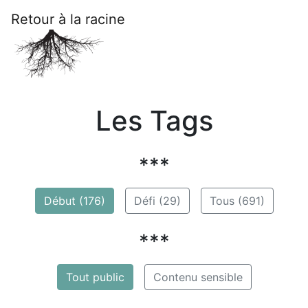
Retour à la racine
Les Tags
***
Début (176)
Défi (29)
Tous (691)
***
Tout public
Contenu sensible