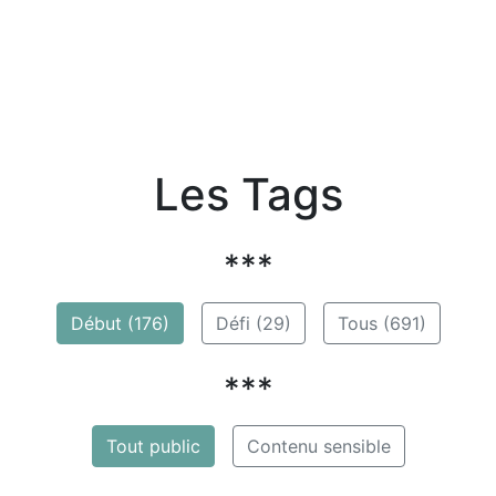
Les Tags
***
Début (176)
Défi (29)
Tous (691)
***
Tout public
Contenu sensible