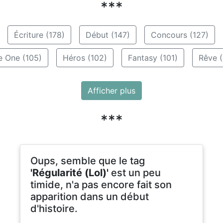
***
Écriture (178)
Début (147)
Concours (127)
e One (105)
Héros (102)
Fantasy (101)
Rêve (
Afficher plus
***
Oups, semble que le tag
'Régularité (Lol)'
est un peu
timide, n'a pas encore fait son
apparition dans un début
d'histoire.