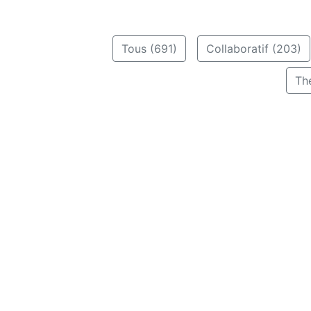
Tous (691)
Collaboratif (203)
Th