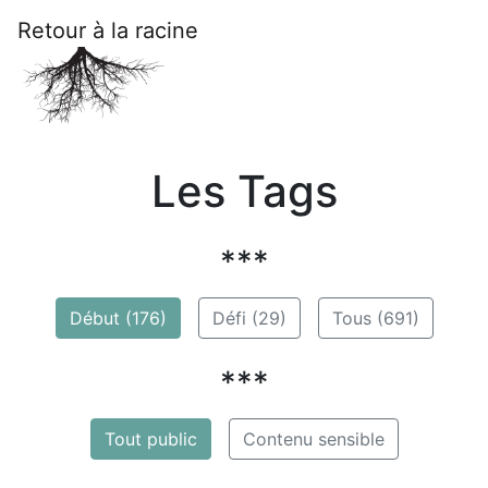
Retour à la racine
Les Tags
***
Début (176)
Défi (29)
Tous (691)
***
Tout public
Contenu sensible