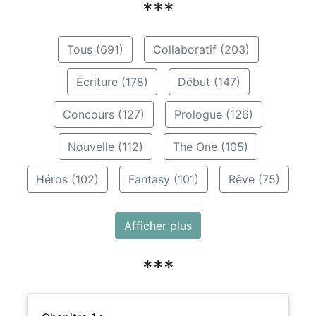
***
Tous (691)
Collaboratif (203)
Écriture (178)
Début (147)
Concours (127)
Prologue (126)
Nouvelle (112)
The One (105)
Héros (102)
Fantasy (101)
Rêve (75)
Afficher plus
***