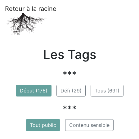
Retour à la racine
Les Tags
***
Début (176)
Défi (29)
Tous (691)
***
Tout public
Contenu sensible