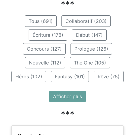
***
Tous (691)
Collaboratif (203)
Écriture (178)
Début (147)
Concours (127)
Prologue (126)
Nouvelle (112)
The One (105)
Héros (102)
Fantasy (101)
Rêve (75)
Afficher plus
***