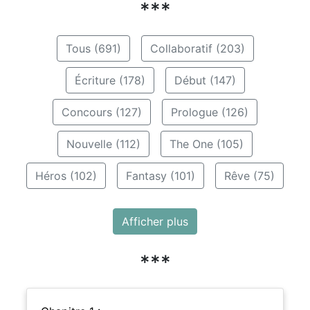
***
Tous (691)
Collaboratif (203)
Écriture (178)
Début (147)
Concours (127)
Prologue (126)
Nouvelle (112)
The One (105)
Héros (102)
Fantasy (101)
Rêve (75)
Afficher plus
***