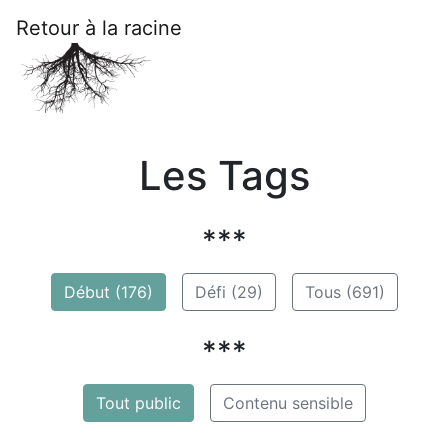
Retour à la racine
Les Tags
***
Début (176)
Défi (29)
Tous (691)
***
Tout public
Contenu sensible