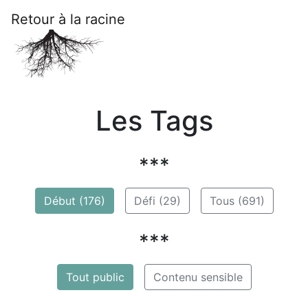
Retour à la racine
Les Tags
***
Début (176)
Défi (29)
Tous (691)
***
Tout public
Contenu sensible