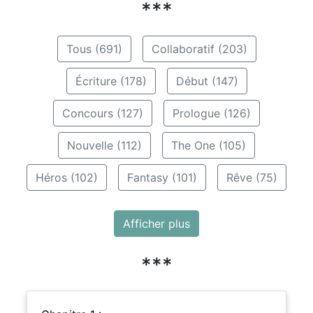
***
Tous (691)
Collaboratif (203)
Écriture (178)
Début (147)
Concours (127)
Prologue (126)
Nouvelle (112)
The One (105)
Héros (102)
Fantasy (101)
Rêve (75)
Afficher plus
***