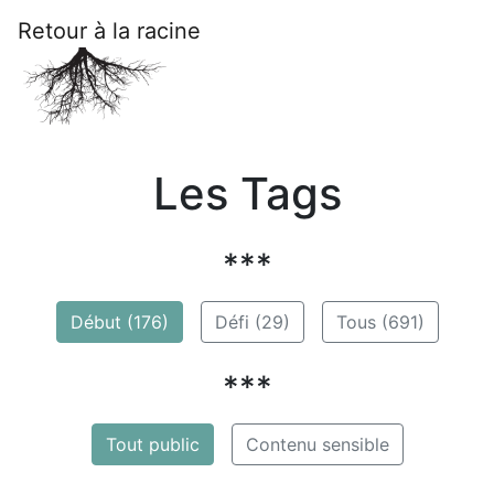
Retour à la racine
Les Tags
***
Début (176)
Défi (29)
Tous (691)
***
Tout public
Contenu sensible