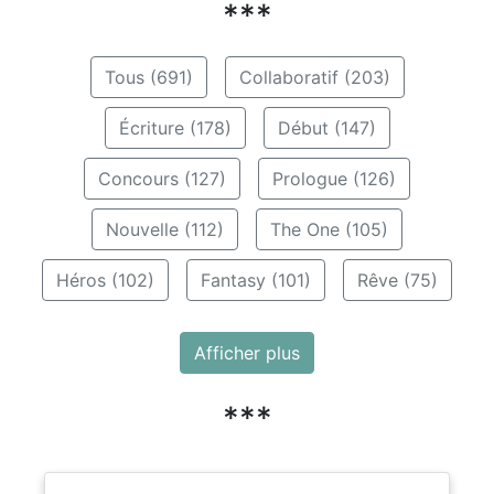
***
Tous (691)
Collaboratif (203)
Écriture (178)
Début (147)
Concours (127)
Prologue (126)
Nouvelle (112)
The One (105)
Héros (102)
Fantasy (101)
Rêve (75)
Afficher plus
***