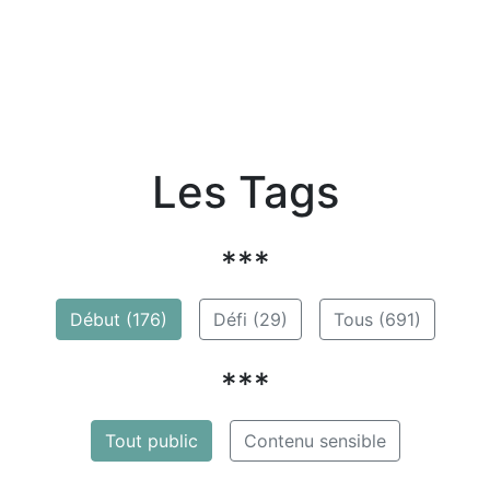
Les Tags
***
Début (176)
Défi (29)
Tous (691)
***
Tout public
Contenu sensible