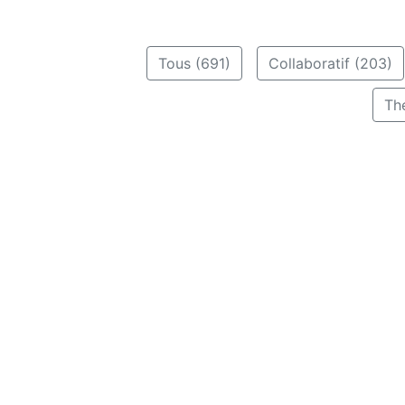
Tous (691)
Collaboratif (203)
Th