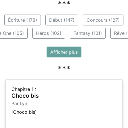
***
Écriture (178)
Début (147)
Concours (127)
e One (105)
Héros (102)
Fantasy (101)
Rêve (
Afficher plus
***
Chapitre 1 :
Choco bis
Par Lyn
[Choco bis]