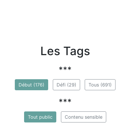
Les Tags
***
Début (176)
Défi (29)
Tous (691)
***
Tout public
Contenu sensible