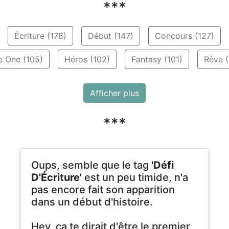
***
Écriture (178)
Début (147)
Concours (127)
e One (105)
Héros (102)
Fantasy (101)
Rêve (
Afficher plus
***
Oups, semble que le tag
'Défi
D'Écriture'
est un peu timide, n'a
pas encore fait son apparition
dans un début d'histoire.
Hey, ça te dirait d'être le premier