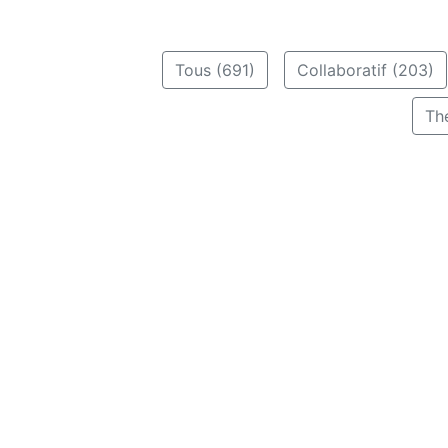
Tous (691)
Collaboratif (203)
Th