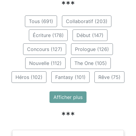
***
Tous (691)
Collaboratif (203)
Écriture (178)
Début (147)
Concours (127)
Prologue (126)
Nouvelle (112)
The One (105)
Héros (102)
Fantasy (101)
Rêve (75)
Afficher plus
***