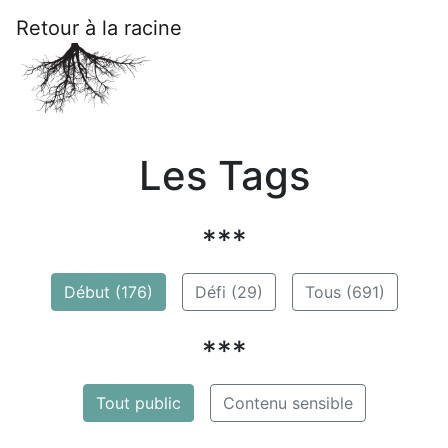
Retour à la racine
Les Tags
***
Début (176)
Défi (29)
Tous (691)
***
Tout public
Contenu sensible