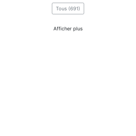
Tous (691)
Collaboratif (203)
Écriture (178)
Début (147)
Concours (127)
Prologue (126)
Nouvelle (112)
The One (105)
Héros (102)
Fantasy (101)
Rêve (75)
Afficher plus
***
Oups, semble que le tag
'Mercenaire'
est un peu timide, n'a