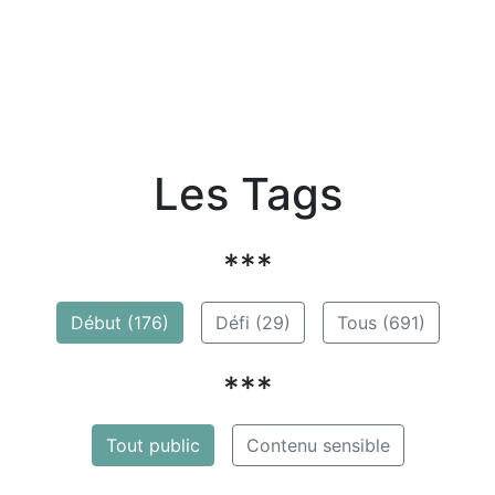
Les Tags
***
Début (176)
Défi (29)
Tous (691)
***
Tout public
Contenu sensible