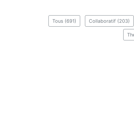
Tous (691)
Collaboratif (203)
Th