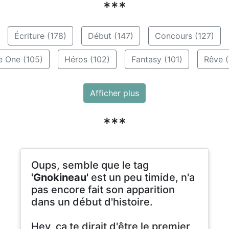
***
Écriture (178)
Début (147)
Concours (127)
e One (105)
Héros (102)
Fantasy (101)
Rêve (
Afficher plus
***
Oups, semble que le tag
'Gnokineau'
est un peu timide, n'a
pas encore fait son apparition
dans un début d'histoire.
Hey, ça te dirait d'être le premier