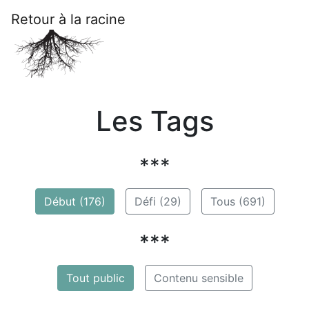
Retour à la racine
Les Tags
***
Début (176)
Défi (29)
Tous (691)
***
Tout public
Contenu sensible