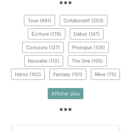
***
Tous (691)
Collaboratif (203)
Écriture (178)
Début (147)
Concours (127)
Prologue (126)
Nouvelle (112)
The One (105)
Héros (102)
Fantasy (101)
Rêve (75)
Afficher plus
***