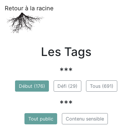
Retour à la racine
Les Tags
***
Début (176)
Défi (29)
Tous (691)
***
Tout public
Contenu sensible