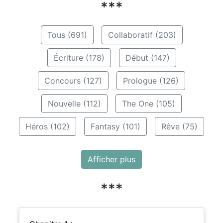
***
Tous (691)
Collaboratif (203)
Écriture (178)
Début (147)
Concours (127)
Prologue (126)
Nouvelle (112)
The One (105)
Héros (102)
Fantasy (101)
Rêve (75)
Afficher plus
***