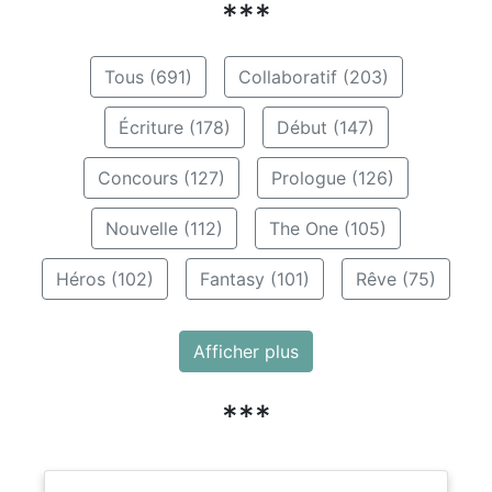
***
Tous (691)
Collaboratif (203)
Écriture (178)
Début (147)
Concours (127)
Prologue (126)
Nouvelle (112)
The One (105)
Héros (102)
Fantasy (101)
Rêve (75)
Afficher plus
***