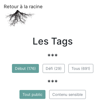
Retour à la racine
Les Tags
***
Début (176)
Défi (29)
Tous (691)
***
Tout public
Contenu sensible