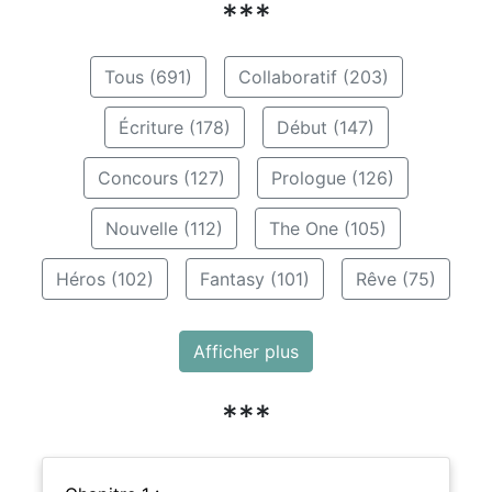
***
Tous (691)
Collaboratif (203)
Écriture (178)
Début (147)
Concours (127)
Prologue (126)
Nouvelle (112)
The One (105)
Héros (102)
Fantasy (101)
Rêve (75)
Afficher plus
***