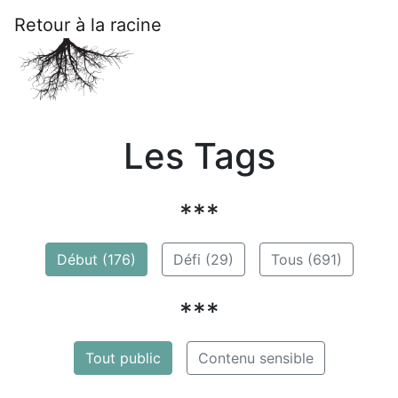
Retour à la racine
Les Tags
***
Début (176)
Défi (29)
Tous (691)
***
Tout public
Contenu sensible