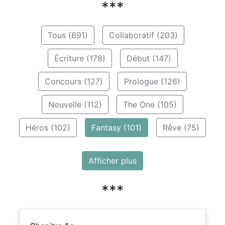
***
Tous (691)
Collaboratif (203)
Écriture (178)
Début (147)
Concours (127)
Prologue (126)
Nouvelle (112)
The One (105)
Héros (102)
Fantasy (101)
Rêve (75)
Afficher plus
***