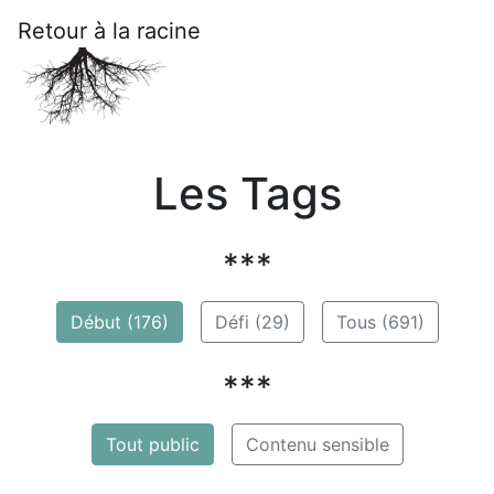
Retour à la racine
Les Tags
***
Début (176)
Défi (29)
Tous (691)
***
Tout public
Contenu sensible