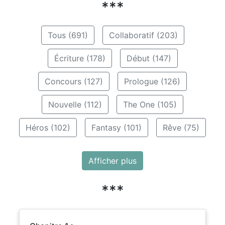
***
Tous (691)
Collaboratif (203)
Écriture (178)
Début (147)
Concours (127)
Prologue (126)
Nouvelle (112)
The One (105)
Héros (102)
Fantasy (101)
Rêve (75)
Afficher plus
***