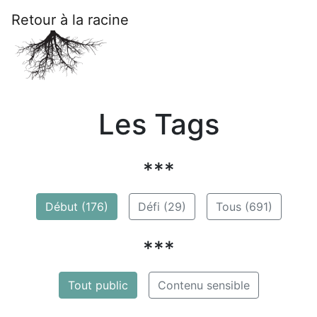
Retour à la racine
Les Tags
***
Début (176)
Défi (29)
Tous (691)
***
Tout public
Contenu sensible