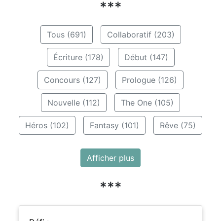
***
Tous (691)
Collaboratif (203)
Écriture (178)
Début (147)
Concours (127)
Prologue (126)
Nouvelle (112)
The One (105)
Héros (102)
Fantasy (101)
Rêve (75)
Afficher plus
***