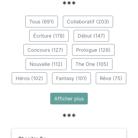
***
Tous (691)
Collaboratif (203)
Écriture (178)
Début (147)
Concours (127)
Prologue (126)
Nouvelle (112)
The One (105)
Héros (102)
Fantasy (101)
Rêve (75)
Afficher plus
***