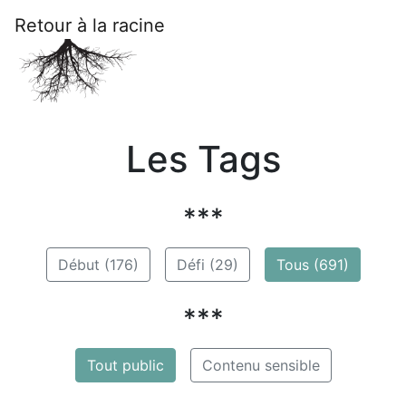
Retour à la racine
Les Tags
***
Début (176)
Défi (29)
Tous (691)
***
Tout public
Contenu sensible