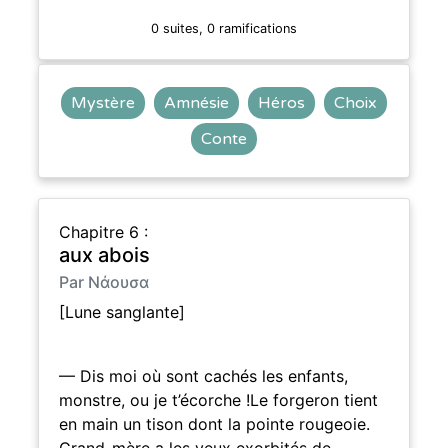
0 suites, 0 ramifications
Mystère
Amnésie
Héros
Choix
Conte
Chapitre 6 :
aux abois
Par Νάουσα
[Lune sanglante]
— Dis moi où sont cachés les enfants,
monstre, ou je t’écorche !Le forgeron tient
en main un tison dont la pointe rougeoie.
Grand-mère a les yeux exorbités de