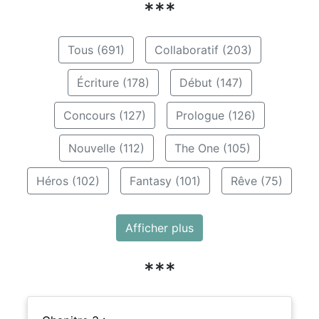
***
Tous (691)
Collaboratif (203)
Écriture (178)
Début (147)
Concours (127)
Prologue (126)
Nouvelle (112)
The One (105)
Héros (102)
Fantasy (101)
Rêve (75)
Afficher plus
***