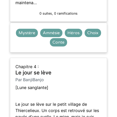
maintena…
0 suites, 0 ramifications
Mystère
Amnésie
Héros
Choix
Conte
Chapitre 4 :
Le jour se lève
Par BanjiBanjo
[Lune sanglante]
Le jour se lève sur le petit village de
Thiercelieux. Un corps est retrouvé sur les
pavés d'une ruelle. Le mien, mais je suis