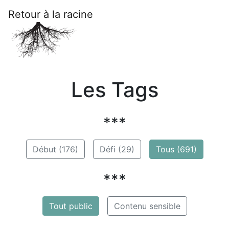
Retour à la racine
Les Tags
***
Début (176)
Défi (29)
Tous (691)
***
Tout public
Contenu sensible