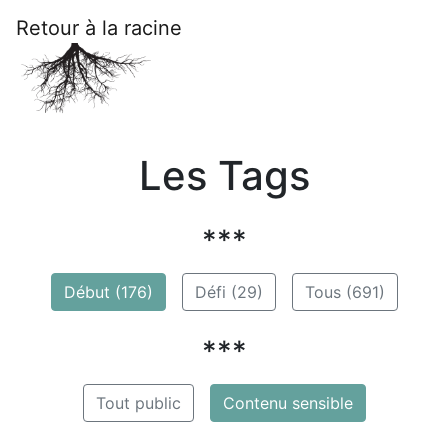
Retour à la racine
Les Tags
***
Début (176)
Défi (29)
Tous (691)
***
Tout public
Contenu sensible