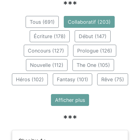
***
Tous (691)
Collaboratif (203)
Écriture (178)
Début (147)
Concours (127)
Prologue (126)
Nouvelle (112)
The One (105)
Héros (102)
Fantasy (101)
Rêve (75)
Afficher plus
***