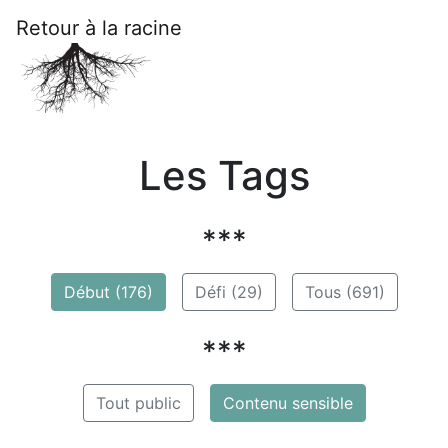
Retour à la racine
Les Tags
***
Début (176)
Défi (29)
Tous (691)
***
Tout public
Contenu sensible