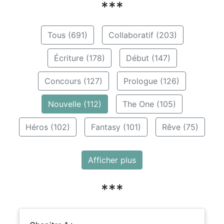
***
Tous (691)
Collaboratif (203)
Écriture (178)
Début (147)
Concours (127)
Prologue (126)
Nouvelle (112)
The One (105)
Héros (102)
Fantasy (101)
Rêve (75)
Afficher plus
***